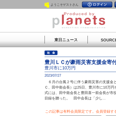
ようこそゲストさん
東日ニュース
SOURC
豊川ＬＣが豪雨災害支援金寄
豊川市に10万円
2023/07/27
６月の台風２号に伴う豪雨災害の支援金と
Ｃ、田中衛会長）は25日、豊川市に10万
式には、田中衛会長と豊田喜一前会長が市
目録を贈った。 田中会長は「少し...
この記事は有料会員限定です。
会員登録す