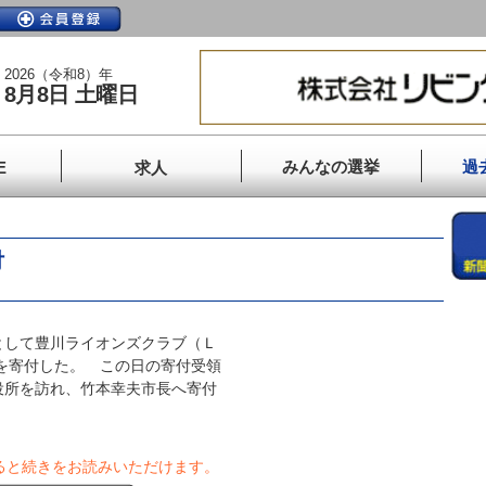
2026（令和8）年
8月8日 土曜日
みんなの選挙
過
E
求人
付
して豊川ライオンズクラブ（Ｌ
円を寄付した。 この日の寄付受領
役所を訪れ、竹本幸夫市長へ寄付
ると続きをお読みいただけます。