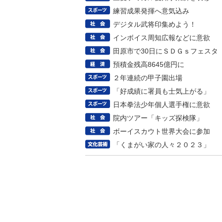
練習成果発揮へ意気込み
デジタル武将印集めよう！
インボイス周知広報などに意欲
田原市で30日にＳＤＧｓフェスタ
預積金残高8645億円に
２年連続の甲子園出場
「好成績に署員も士気上がる」
日本拳法少年個人選手権に意欲
院内ツアー「キッズ探検隊」
ボーイスカウト世界大会に参加
「くまがい家の人々２０２３」