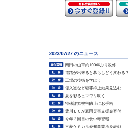
2023/07/27 のニュース
南田の山車約100年ぶり改修
道路が出来ると暮らしどう変わる
工場の技術を学ぼう
侵入盗など犯罪抑止効果見込む
夏を彩るヒマワリ咲く
特殊詐欺被害防止にお手柄
豊川ＬＣが豪雨災害支援金寄付
今年３回目の食中毒警報
三菱ケミカル愛知事業所を表彰