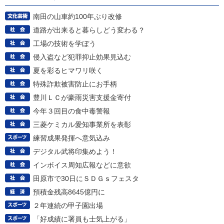
南田の山車約100年ぶり改修
道路が出来ると暮らしどう変わる？
工場の技術を学ぼう
侵入盗など犯罪抑止効果見込む
夏を彩るヒマワリ咲く
特殊詐欺被害防止にお手柄
豊川ＬＣが豪雨災害支援金寄付
今年３回目の食中毒警報
三菱ケミカル愛知事業所を表彰
練習成果発揮へ意気込み
デジタル武将印集めよう！
インボイス周知広報などに意欲
田原市で30日にＳＤＧｓフェスタ
預積金残高8645億円に
２年連続の甲子園出場
「好成績に署員も士気上がる」