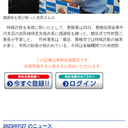
感謝状を受け取った吉田さん㊧
特殊詐欺を未然に防いだとして、豊橋署は25日、豊橋信用金庫牛
川支店の吉田雄得意先係次長に感謝状を贈った。贈呈式で竹村賢二
署長が手渡した。 竹村署長は「最近、豊橋市では特殊詐欺の被害
が多く、市民の財産が狙われている。今回は金融機関での未然防...
この記事は有料会員限定です。
会員登録すると続きをお読みいただけます。
2023/07/27 のニュース