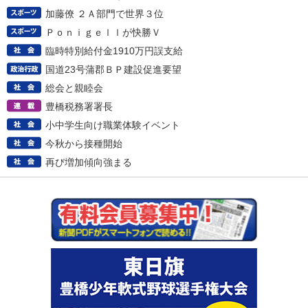
加藤僚 ２Ａ部門で世界３位
Ｐｏｎｉｇｅｌｌが快勝Ｖ
臨時特別給付金1910万円誤支給
国道23号蒲郡ＢＰ建設促進要望
総会と親睦会
豊橋税務署署長
小中学生向け職業体験イベント
今秋から接種開始
再び増加傾向強まる