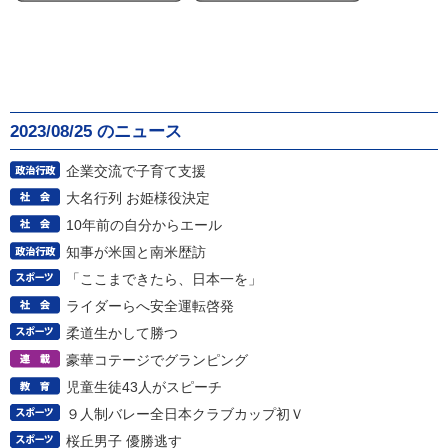
2023/08/25 のニュース
企業交流で子育て支援
大名行列 お姫様役決定
10年前の自分からエール
知事が米国と南米歴訪
「ここまできたら、日本一を」
ライダーらへ安全運転啓発
柔道生かして勝つ
豪華コテージでグランピング
児童生徒43人がスピーチ
９人制バレー全日本クラブカップ初Ｖ
桜丘男子 優勝逃す