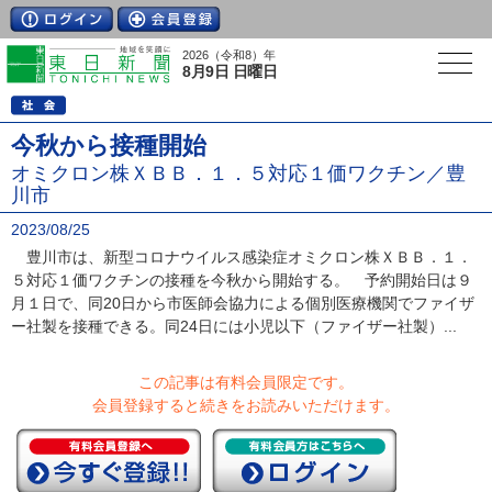
2026（令和8）年
8月9日 日曜日
今秋から接種開始
オミクロン株ＸＢＢ．１．５対応１価ワクチン／豊
川市
2023/08/25
豊川市は、新型コロナウイルス感染症オミクロン株ＸＢＢ．１．
５対応１価ワクチンの接種を今秋から開始する。 予約開始日は９
月１日で、同20日から市医師会協力による個別医療機関でファイザ
ー社製を接種できる。同24日には小児以下（ファイザー社製）...
この記事は有料会員限定です。
会員登録すると続きをお読みいただけます。