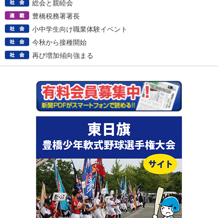
総会と親睦会
豊橋税務署署長
小中学生向け職業体験イベント
今秋から接種開始
再び増加傾向強まる