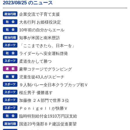
2023/08/25 のニュース
企業交流で子育て支援
大名行列 お姫様役決定
10年前の自分からエール
知事が米国と南米歴訪
「ここまできたら、日本一を」
ライダーらへ安全運転啓発
柔道生かして勝つ
豪華コテージでグランピング
児童生徒43人がスピーチ
９人制バレー全日本クラブカップ初Ｖ
桜丘男子 優勝逃す
加藤僚 ２Ａ部門で世界３位
Ｐｏｎｉｇｅｌｌが快勝Ｖ
臨時特別給付金1910万円誤支給
国道23号蒲郡ＢＰ建設促進要望