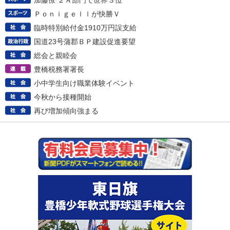
加藤僚 ２Ａ部門で世界３位
Ｐｏｎｉｇｅｌｌが快勝Ｖ
臨時特別給付金1910万円誤支給
国道23号蒲郡ＢＰ建設促進要望
総会と親睦会
豊橋税務署署長
小中学生向け職業体験イベント
今秋から接種開始
再び増加傾向強まる