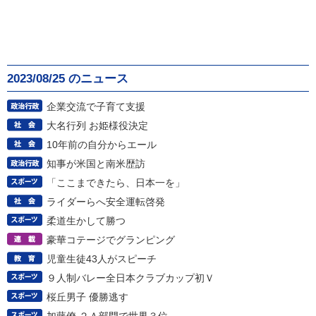
2023/08/25 のニュース
企業交流で子育て支援
大名行列 お姫様役決定
10年前の自分からエール
知事が米国と南米歴訪
「ここまできたら、日本一を」
ライダーらへ安全運転啓発
柔道生かして勝つ
豪華コテージでグランピング
児童生徒43人がスピーチ
９人制バレー全日本クラブカップ初Ｖ
桜丘男子 優勝逃す