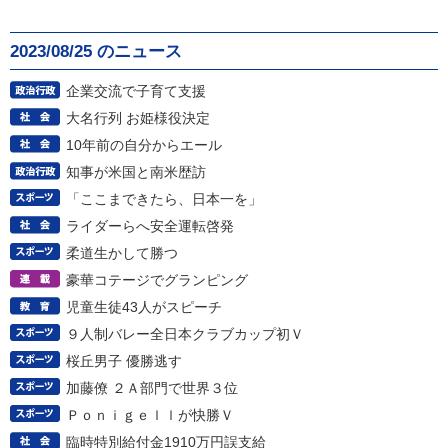
2023/08/25 のニュース
企業交流で子育て支援
大名行列 お姫様役決定
10年前の自分からエール
知事が米国と南米歴訪
「ここまできたら、日本一を」
ライダーらへ安全運転啓発
柔道生かして勝つ
豪華コテージでグランピング
児童生徒43人がスピーチ
９人制バレー全日本クラブカップ初Ｖ
桜丘男子 優勝逃す
加藤僚 ２Ａ部門で世界３位
Ｐｏｎｉｇｅｌｌが快勝Ｖ
臨時特別給付金1910万円誤支給