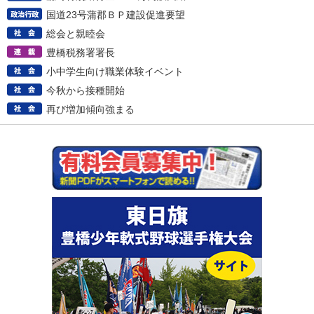
国道23号蒲郡ＢＰ建設促進要望
総会と親睦会
豊橋税務署署長
小中学生向け職業体験イベント
今秋から接種開始
再び増加傾向強まる