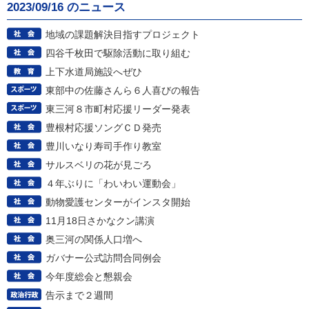
2023/09/16 のニュース
地域の課題解決目指すプロジェクト
四谷千枚田で駆除活動に取り組む
上下水道局施設へぜひ
東部中の佐藤さんら６人喜びの報告
東三河８市町村応援リーダー発表
豊根村応援ソングＣＤ発売
豊川いなり寿司手作り教室
サルスベリの花が見ごろ
４年ぶりに「わいわい運動会」
動物愛護センターがインスタ開始
11月18日さかなクン講演
奥三河の関係人口増へ
ガバナー公式訪問合同例会
今年度総会と懇親会
告示まで２週間