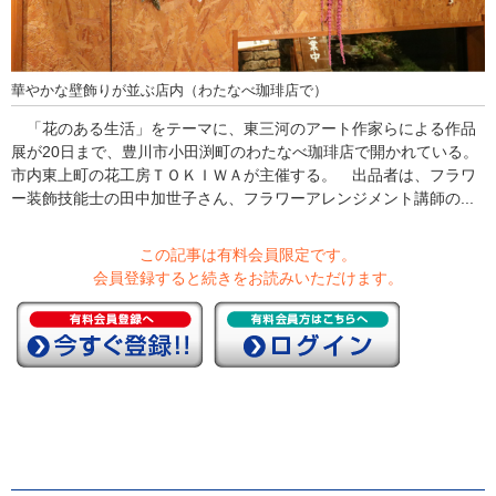
華やかな壁飾りが並ぶ店内（わたなべ珈琲店で）
「花のある生活」をテーマに、東三河のアート作家らによる作品
展が20日まで、豊川市小田渕町のわたなべ珈琲店で開かれている。
市内東上町の花工房ＴＯＫＩＷＡが主催する。 出品者は、フラワ
ー装飾技能士の田中加世子さん、フラワーアレンジメント講師の...
この記事は有料会員限定です。
会員登録すると続きをお読みいただけます。