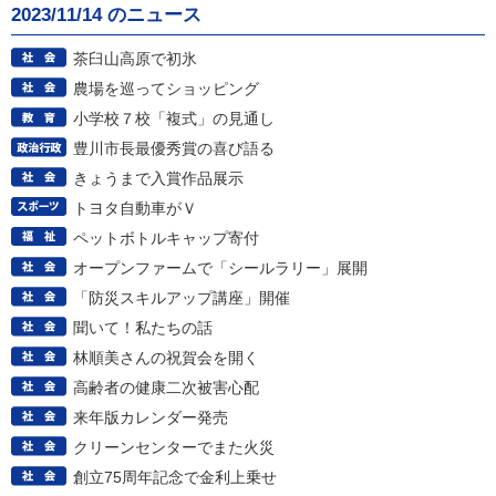
2023/11/14 のニュース
茶臼山高原で初氷
農場を巡ってショッピング
小学校７校「複式」の見通し
豊川市長最優秀賞の喜び語る
きょうまで入賞作品展示
トヨタ自動車がＶ
ペットボトルキャップ寄付
オープンファームで「シールラリー」展開
「防災スキルアップ講座」開催
聞いて！私たちの話
林順美さんの祝賀会を開く
高齢者の健康二次被害心配
来年版カレンダー発売
クリーンセンターでまた火災
創立75周年記念で金利上乗せ