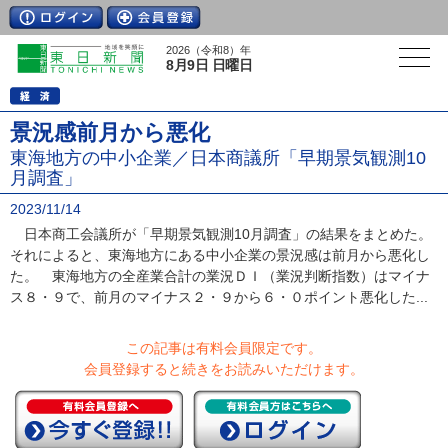
2026（令和8）年
8月9日 日曜日
景況感前月から悪化
東海地方の中小企業／日本商議所「早期景気観測10
月調査」
2023/11/14
日本商工会議所が「早期景気観測10月調査」の結果をまとめた。
それによると、東海地方にある中小企業の景況感は前月から悪化し
た。 東海地方の全産業合計の業況ＤＩ（業況判断指数）はマイナ
ス８・９で、前月のマイナス２・９から６・０ポイント悪化した...
この記事は有料会員限定です。
会員登録すると続きをお読みいただけます。