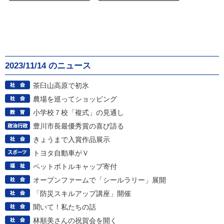
2023/11/14 のニュース
茶臼山高原で初氷
農場を巡ってショッピング
小学校７校「複式」の見通し
豊川市長最優秀賞の喜び語る
きょうまで入賞作品展示
トヨタ自動車がＶ
ペットボトルキャップ寄付
オープンファームで「シールラリー」展開
「防災スキルアップ講座」開催
聞いて！私たちの話
林順美さんの祝賀会を開く