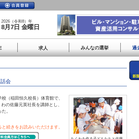
2026（令和8）年
8月7日 金曜日
みんなの選挙
過
E
求人
講話会
学校（稲田恒久校長）体育館で、
くわの佐藤元英社長を講師とし、
った。
ると続きをお読みいただけます。
ちくわを作る子どもたちと佐藤