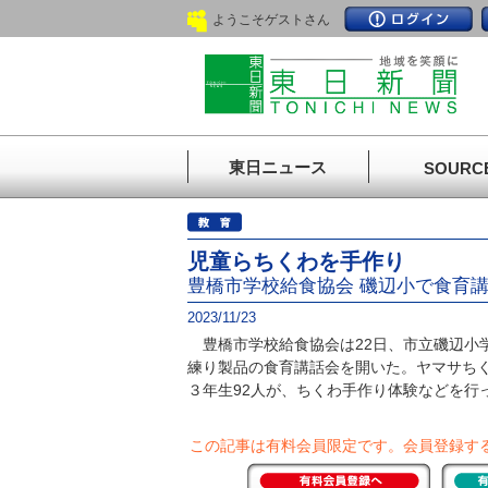
ようこそゲストさん
東日ニュース
SOURC
児童らちくわを手作り
豊橋市学校給食協会 磯辺小で食育
2023/11/23
豊橋市学校給食協会は22日、市立磯辺小
練り製品の食育講話会を開いた。ヤマサち
３年生92人が、ちくわ手作り体験などを行
この記事は有料会員限定です。
会員登録す