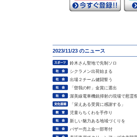
2023/11/23 のニュース
鈴木さん聖地で先制ソロ
シクラメン出荷始まる
出場２チーム健闘誓う
「曽我の軒」金賞に選出
渥美線電車機銃掃射の現場で慰霊
「栄えある受賞に感謝する」
児童らちくわを手作り
新しい魅力ある地域づくりを
バザー売上金一部寄付