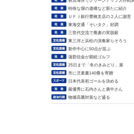
表浜海岸でクリーンアップ大作戦
特殊な塀の遺構など新たに紹介
ＵＦＪ銀行豊橋支店の２人に謝意
東海交通「そいタク」好調
三世代交流で蕎麦の実脱穀
東三河と浜松の演奏家らそろう
新作中心に50点が並ぶ
蒲郡信金が親睦ゴルフ
25日まで「冬のきみどり」展
市に児童書140冊を寄贈
日本代表初ゴールを決める
最優秀に石内さんと廣中さん
物価高騰対策など盛る