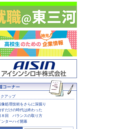
ックアップ
画像処理技術をさらに深掘り
治すだけの時代は終わった
第８回 バランスの取り方
インターハイ開幕