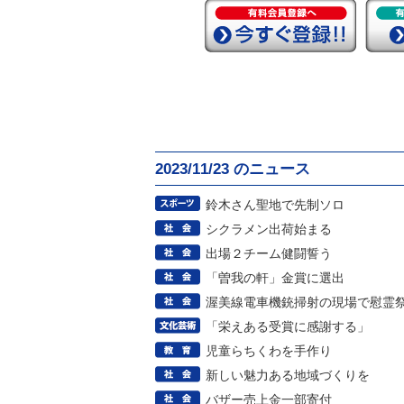
2023/11/23 のニュース
鈴木さん聖地で先制ソロ
シクラメン出荷始まる
出場２チーム健闘誓う
「曽我の軒」金賞に選出
渥美線電車機銃掃射の現場で慰霊
「栄えある受賞に感謝する」
児童らちくわを手作り
新しい魅力ある地域づくりを
バザー売上金一部寄付