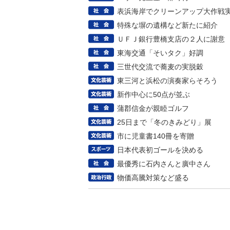
表浜海岸でクリーンアップ大作戦
特殊な塀の遺構など新たに紹介
ＵＦＪ銀行豊橋支店の２人に謝意
東海交通「そいタク」好調
三世代交流で蕎麦の実脱穀
東三河と浜松の演奏家らそろう
新作中心に50点が並ぶ
蒲郡信金が親睦ゴルフ
25日まで「冬のきみどり」展
市に児童書140冊を寄贈
日本代表初ゴールを決める
最優秀に石内さんと廣中さん
物価高騰対策など盛る