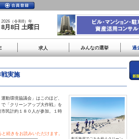
2026（令和8）年
8月8日 土曜日
みんなの選挙
過
E
求人
作戦実施
運動環境協議会」はこのほど、
）で「クリーンアップ大作戦」を
般市民計約１８０人が参加。１時
ると続きをお読みいただけます。
表浜海岸でごみを拾うクリーン