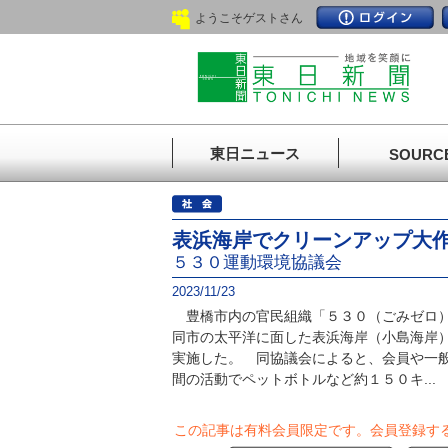
ようこそゲストさん
東日ニュース
SOURC
表浜海岸でクリーンアップ大
５３０運動環境協議会
2023/11/23
豊橋市内の官民組織「５３０（ごみゼロ）
同市の太平洋に面した表浜海岸（小島海岸
実施した。 同協議会によると、会員や一
間の活動でペットボトルなど約１５０キ...
この記事は有料会員限定です。
会員登録す