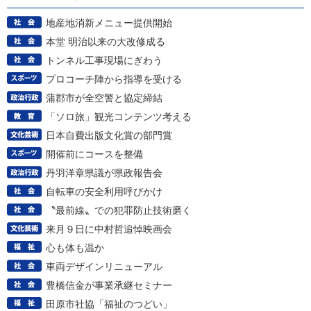
地産地消新メニュー提供開始
本堂 明治以来の大改修成る
トンネル工事現場にぎわう
プロコーチ陣から指導を受ける
蒲郡市が全空警と協定締結
「ソロ旅」観光コンテンツ考える
日本自費出版文化賞の部門賞
開催前にコースを整備
丹羽洋章県議が県政報告会
自転車の安全利用呼びかけ
〝最前線〟での犯罪防止技術磨く
来月９日に中村哲追悼映画会
心も体も温か
車両デザインリニューアル
豊橋信金が事業承継セミナー
田原市社協「福祉のつどい」