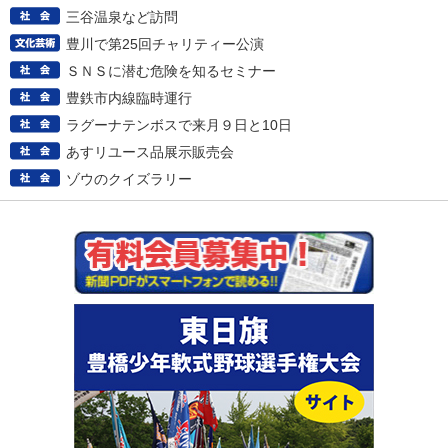
三谷温泉など訪問
豊川で第25回チャリティー公演
ＳＮＳに潜む危険を知るセミナー
豊鉄市内線臨時運行
ラグーナテンボスで来月９日と10日
あすリユース品展示販売会
ゾウのクイズラリー