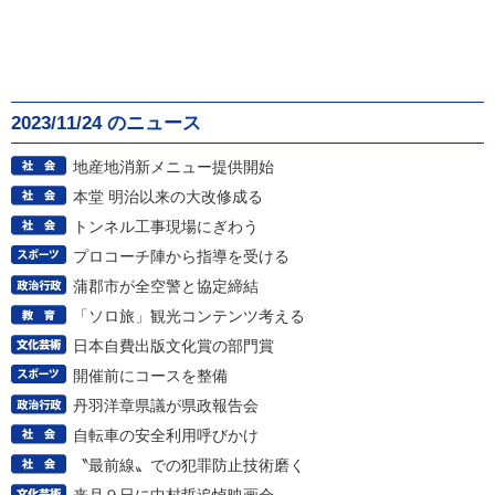
2023/11/24 のニュース
地産地消新メニュー提供開始
本堂 明治以来の大改修成る
トンネル工事現場にぎわう
プロコーチ陣から指導を受ける
蒲郡市が全空警と協定締結
「ソロ旅」観光コンテンツ考える
日本自費出版文化賞の部門賞
開催前にコースを整備
丹羽洋章県議が県政報告会
自転車の安全利用呼びかけ
〝最前線〟での犯罪防止技術磨く