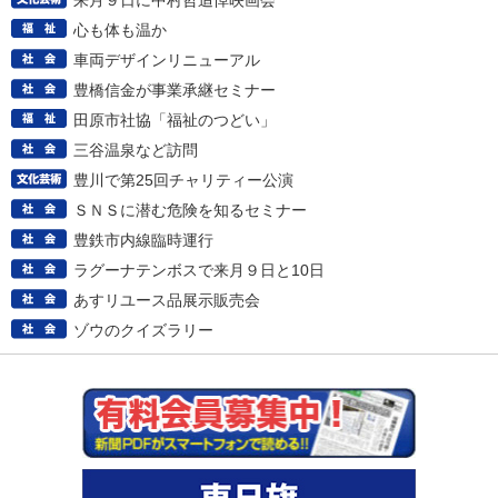
来月９日に中村哲追悼映画会
心も体も温か
車両デザインリニューアル
豊橋信金が事業承継セミナー
田原市社協「福祉のつどい」
三谷温泉など訪問
豊川で第25回チャリティー公演
ＳＮＳに潜む危険を知るセミナー
豊鉄市内線臨時運行
ラグーナテンボスで来月９日と10日
あすリユース品展示販売会
ゾウのクイズラリー