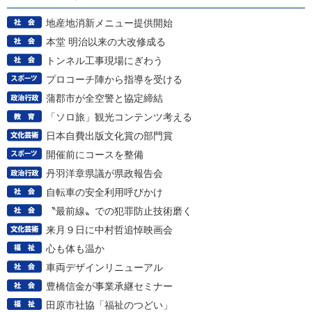
地産地消新メニュー提供開始
本堂 明治以来の大改修成る
トンネル工事現場にぎわう
プロコーチ陣から指導を受ける
蒲郡市が全空警と協定締結
「ソロ旅」観光コンテンツ考える
日本自費出版文化賞の部門賞
開催前にコースを整備
丹羽洋章県議が県政報告会
自転車の安全利用呼びかけ
〝最前線〟での犯罪防止技術磨く
来月９日に中村哲追悼映画会
心も体も温か
車両デザインリニューアル
豊橋信金が事業承継セミナー
田原市社協「福祉のつどい」