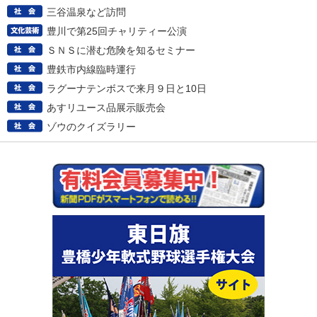
三谷温泉など訪問
豊川で第25回チャリティー公演
ＳＮＳに潜む危険を知るセミナー
豊鉄市内線臨時運行
ラグーナテンボスで来月９日と10日
あすリユース品展示販売会
ゾウのクイズラリー