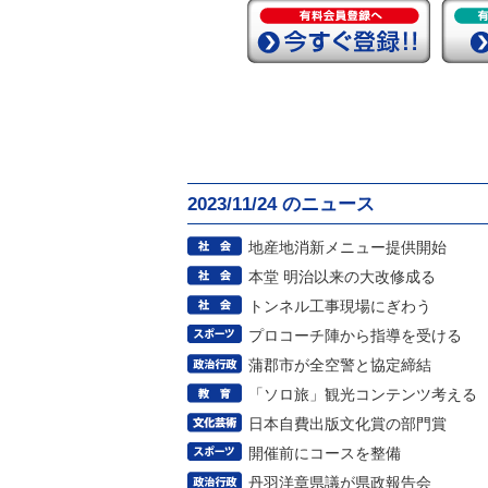
2023/11/24 のニュース
地産地消新メニュー提供開始
本堂 明治以来の大改修成る
トンネル工事現場にぎわう
プロコーチ陣から指導を受ける
蒲郡市が全空警と協定締結
「ソロ旅」観光コンテンツ考える
日本自費出版文化賞の部門賞
開催前にコースを整備
丹羽洋章県議が県政報告会