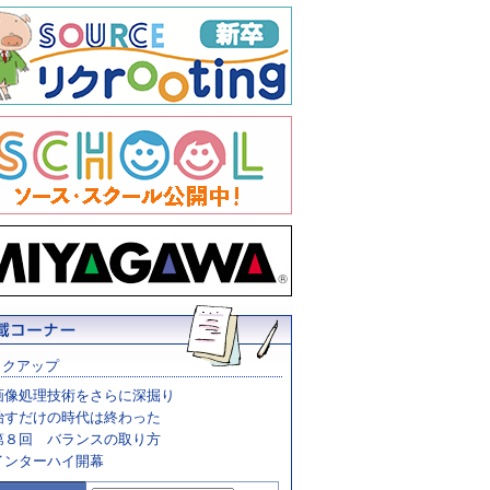
ックアップ
画像処理技術をさらに深掘り
治すだけの時代は終わった
第８回 バランスの取り方
インターハイ開幕