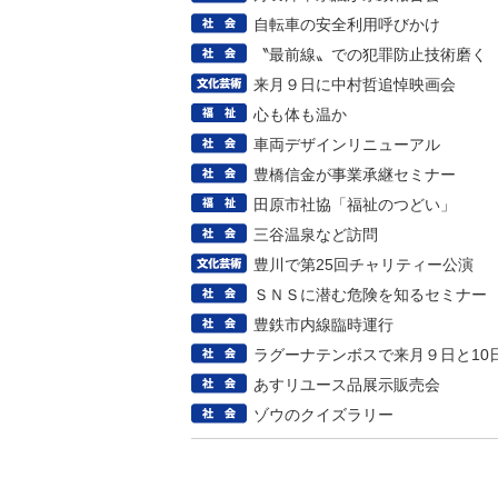
自転車の安全利用呼びかけ
〝最前線〟での犯罪防止技術磨く
来月９日に中村哲追悼映画会
心も体も温か
車両デザインリニューアル
豊橋信金が事業承継セミナー
田原市社協「福祉のつどい」
三谷温泉など訪問
豊川で第25回チャリティー公演
ＳＮＳに潜む危険を知るセミナー
豊鉄市内線臨時運行
ラグーナテンボスで来月９日と10
あすリユース品展示販売会
ゾウのクイズラリー