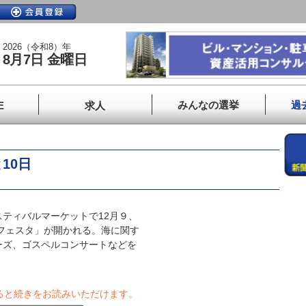
2026（令和8）年
8月7日 金曜日
みんなの選挙
過
E
求人
10日
タ
ティバルマーケットで12月９、
スフェスタ」が開かれる。海に関す
ーズ、ゴスペルコンサートなどを
ると続きをお読みいただけます。