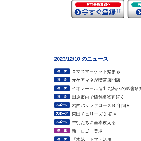
2023/12/10 のニュース
Ｘマスマーケット始まる
元ケアマネが喫茶店開店
イオンモール進出 地域への影響研
田原市内で橋銘板盗難続く
岩西バッファローズＢ 年間Ｖ
東田チェリーズＣ 初Ｖ
生徒たちに基本教える
新「ロゴ」登場
「木熟」トマト活用