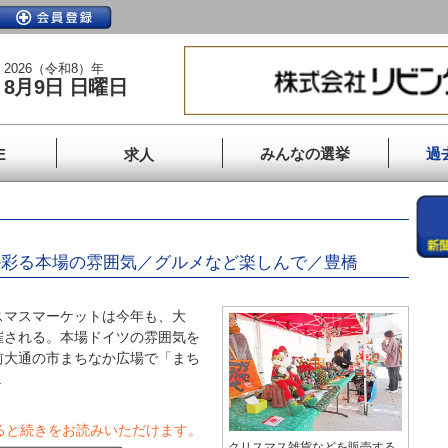
2026（令和8）年
8月9日 日曜日
みんなの選挙
過
E
求人
か彩る本場の雰囲気／グルメなど楽しんで／豊橋
マスマーケットは今年も、大
催される。本場ドイツの雰囲気を
前大通の市まちなか広場で「まち
.
ると続きをお読みいただけます。
クリスマス雑貨などを販売する