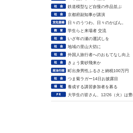
鉄道模型など自慢の作品並ぶ
京都府副知事が講演
日々のうつわ。日々のかばん。
学生らと来場者 交流
いざ年の瀬の運試しを
地域の里山大切に
外国人旅行者へのおもてなし向上
きょう黄砂飛来か
町出身男性ふるさと納税100万円
つま菊ラガー14日お披露目
養成する講習参加者を募る
大学生の皆さん、12/26（火）は豊