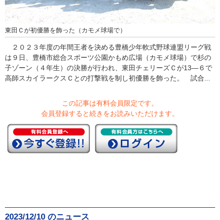
東田Ｃが初優勝を飾った（カモメ球場で）
２０２３年度の年間王者を決める豊橋少年軟式野球連盟リーグ戦
は９日、豊橋市総合スポーツ公園かもめ広場（カモメ球場）で杉の
子ゾーン（４年生）の決勝が行われ、東田チェリーズＣが13―６で
高師スカイラークスＣとの打撃戦を制し初優勝を飾った。 試合...
この記事は有料会員限定です。
会員登録すると続きをお読みいただけます。
2023/12/10 のニュース