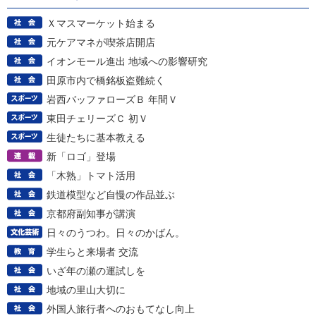
Ｘマスマーケット始まる
元ケアマネが喫茶店開店
イオンモール進出 地域への影響研究
田原市内で橋銘板盗難続く
岩西バッファローズＢ 年間Ｖ
東田チェリーズＣ 初Ｖ
生徒たちに基本教える
新「ロゴ」登場
「木熟」トマト活用
鉄道模型など自慢の作品並ぶ
京都府副知事が講演
日々のうつわ。日々のかばん。
学生らと来場者 交流
いざ年の瀬の運試しを
地域の里山大切に
外国人旅行者へのおもてなし向上