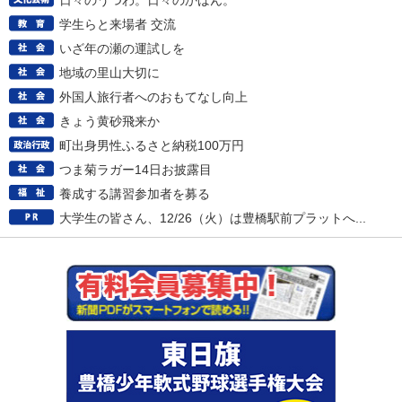
日々のうつわ。日々のかばん。
学生らと来場者 交流
いざ年の瀬の運試しを
地域の里山大切に
外国人旅行者へのおもてなし向上
きょう黄砂飛来か
町出身男性ふるさと納税100万円
つま菊ラガー14日お披露目
養成する講習参加者を募る
大学生の皆さん、12/26（火）は豊橋駅前プラットへ...