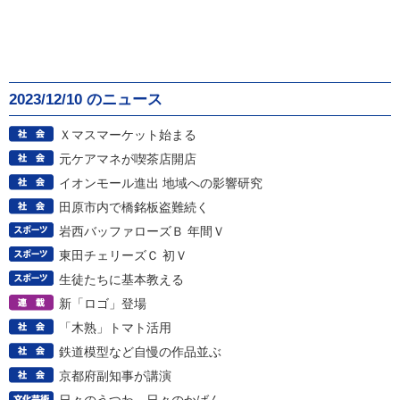
2023/12/10 のニュース
Ｘマスマーケット始まる
元ケアマネが喫茶店開店
イオンモール進出 地域への影響研究
田原市内で橋銘板盗難続く
岩西バッファローズＢ 年間Ｖ
東田チェリーズＣ 初Ｖ
生徒たちに基本教える
新「ロゴ」登場
「木熟」トマト活用
鉄道模型など自慢の作品並ぶ
京都府副知事が講演