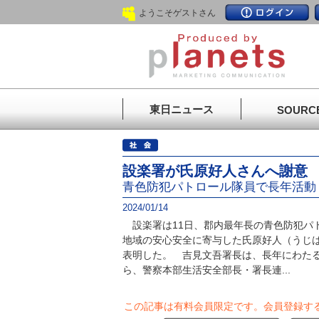
ようこそゲストさん
東日ニュース
SOURC
設楽署が氏原好人さんへ謝意
青色防犯パトロール隊員で長年活動
2024/01/14
設楽署は11日、郡内最年長の青色防犯パト
地域の安心安全に寄与した氏原好人（うじは
表明した。 吉見文吾署長は、長年にわた
ら、警察本部生活安全部長・署長連...
この記事は有料会員限定です。
会員登録す