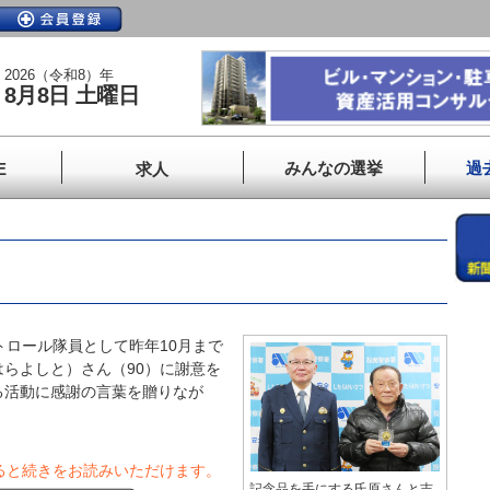
2026（令和8）年
8月8日 土曜日
みんなの選挙
過
E
求人
ロール隊員として昨年10月まで
らよしと）さん（90）に謝意を
る活動に感謝の言葉を贈りなが
ると続きをお読みいただけます。
記念品を手にする氏原さんと吉