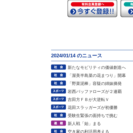
2024/01/14 のニュース
新たなモビリティの価値創造へ
「渥美半島菜の花まつり」開幕
「野菜泥棒」容疑の姉妹摘発
岩西バッファローズが２連覇
吉田方ＦＢが大逆転Ｖ
花田スラッガーズが初優勝
受験生緊張の面持ちで挑む
新人戦「始」まる
空き家の利活用考える