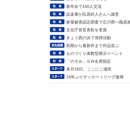
新年会で150人交流
設楽署が氏原好人さんへ謝意
家屋被害認定調査で石川県へ職員
文化庁長官表彰を受賞
きょう西の浜で清掃活動
初期から最新作まで作品並ぶ
ものづくり体験型展示イベント
「のぞみ」ＧＷ全席指定
来月18日、ここにこ場所
14年ぶりサッカーＪリーグ復帰