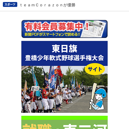
ｔｅａｍＣｏｒａｚｏｎが優勝