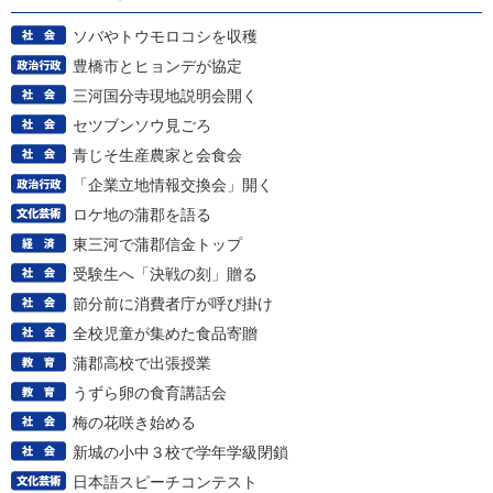
ソバやトウモロコシを収穫
豊橋市とヒョンデが協定
三河国分寺現地説明会開く
セツブンソウ見ごろ
青じそ生産農家と会食会
「企業立地情報交換会」開く
ロケ地の蒲郡を語る
東三河で蒲郡信金トップ
受験生へ「決戦の刻」贈る
節分前に消費者庁が呼び掛け
全校児童が集めた食品寄贈
蒲郡高校で出張授業
うずら卵の食育講話会
梅の花咲き始める
新城の小中３校で学年学級閉鎖
日本語スピーチコンテスト