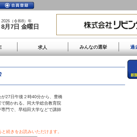
2026（令和8）年
8月7日 金曜日
みんなの選挙
過
E
求人
会
27日午後２時40分から、豊橋
室で開かれる。同大学総合教育院
が専門で、早稲田大学などで講師
ると続きをお読みいただけます。