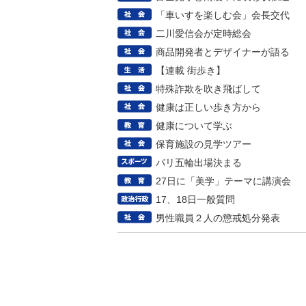
「車いすを楽しむ会」会長交代
二川愛信会が定時総会
商品開発者とデザイナーが語る
【連載 街歩き】
特殊詐欺を吹き飛ばして
健康は正しい歩き方から
健康について学ぶ
保育施設の見学ツアー
パリ五輪出場決まる
27日に「美学」テーマに講演会
17、18日一般質問
男性職員２人の懲戒処分発表