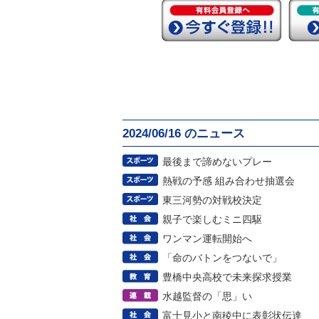
2024/06/16 のニュース
最後まで諦めないプレー
熱戦の予感 組み合わせ抽選会
東三河勢の対戦校決定
親子で楽しむミニ四駆
ワンマン運転開始へ
「命のバトンをつないで」
豊橋中央高校で未来探求授業
水越監督の「思」い
富士見小と南稜中に表彰状伝達