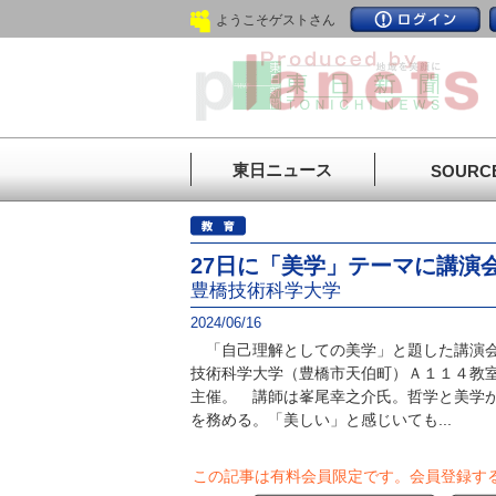
ようこそゲストさん
東日ニュース
SOURC
27日に「美学」テーマに講演
豊橋技術科学大学
2024/06/16
「自己理解としての美学」と題した講演会が
技術科学大学（豊橋市天伯町）Ａ１１４教
主催。 講師は峯尾幸之介氏。哲学と美学
を務める。「美しい」と感じいても...
この記事は有料会員限定です。
会員登録す