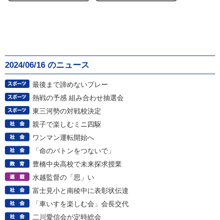
2024/06/16 のニュース
最後まで諦めないプレー
熱戦の予感 組み合わせ抽選会
東三河勢の対戦校決定
親子で楽しむミニ四駆
ワンマン運転開始へ
「命のバトンをつないで」
豊橋中央高校で未来探求授業
水越監督の「思」い
富士見小と南稜中に表彰状伝達
「車いすを楽しむ会」会長交代
二川愛信会が定時総会