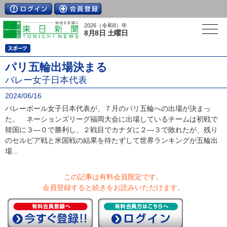
2026（令和8）年
8月8日 土曜日
パリ五輪出場決まる
バレー女子日本代表
2024/06/16
バレーボール女子日本代表が、７月のパリ五輪への出場が決まっ
た。 ネーションズリーグ福岡大会に出場しているチームは初戦で
韓国に３―０で勝利し、２戦目でカナダに２―３で敗れたが、残り
のセルビア戦と米国戦の結果を待たずして世界ランキングが五輪出
場...
この記事は有料会員限定です。
会員登録すると続きをお読みいただけます。