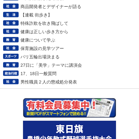
商品開発者とデザイナーが語る
【連載 街歩き】
特殊詐欺を吹き飛ばして
健康は正しい歩き方から
健康について学ぶ
保育施設の見学ツアー
パリ五輪出場決まる
27日に「美学」テーマに講演会
17、18日一般質問
男性職員２人の懲戒処分発表