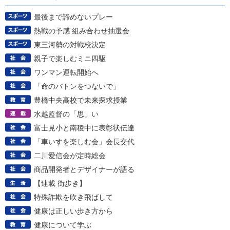
最後まで諦めないプレー
熱戦の予感 組み合わせ抽選会
東三河勢の対戦校決定
親子で楽しむミニ四駆
ワンマン運転開始へ
「命のバトンをつないで」
豊橋中央高校で未来探求授業
水越監督の「思」い
富士見小と南稜中に表彰状伝達
「車いすを楽しむ会」会長交代
二川愛信会が定時総会
商品開発者とデザイナーが語る
【連載 街歩き】
特殊詐欺を吹き飛ばして
健康は正しい歩き方から
健康について学ぶ