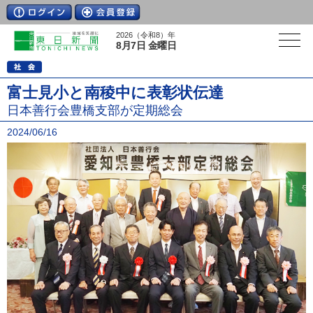
2026（令和8）年
8月7日 金曜日
富士見小と南稜中に表彰状伝達
日本善行会豊橋支部が定期総会
2024/06/16