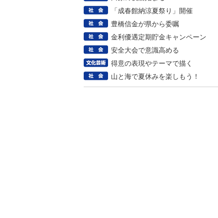
「成春館納涼夏祭り」開催
豊橋信金が県から委嘱
金利優遇定期貯金キャンペーン
安全大会で意識高める
得意の表現やテーマで描く
山と海で夏休みを楽しもう！