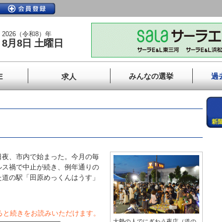
2026（令和8）年
8月8日 土曜日
みんなの選挙
過
E
求人
夜、市内で始まった。今月の毎
ルス禍で中止が続き、例年通りの
た道の駅「田原めっくんはうす」
ると続きをお読みいただけます。
大勢の人でにぎわう夜店（道の