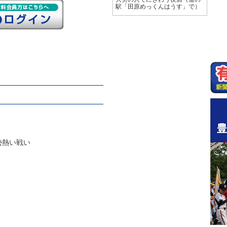
駅「田原めっくんはうす」で）
勢熱い戦い
」