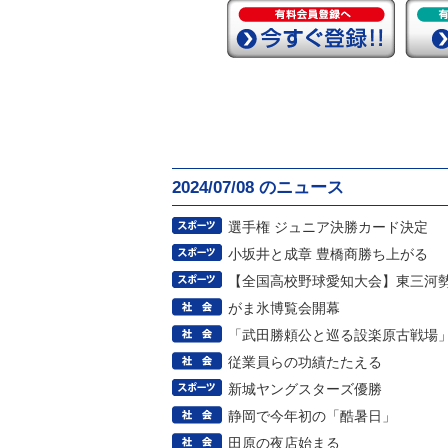
2024/07/08 のニュース
選手権 ジュニア決勝カード決定
小坂井と成章 豊橋商勝ち上がる
【全国高校野球愛知大会】東三河
がま氷博覧会開幕
「武田勝頼公と巡る設楽原古戦場
従業員らの功績たたえる
新城ヤングスターズ優勝
静岡で今年初の「酷暑日」
田原の夜店始まる