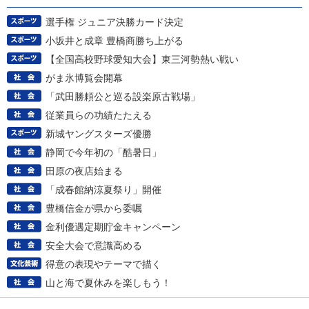
選手権 ジュニア決勝カード決定
小坂井と成章 豊橋商勝ち上がる
【全国高校野球愛知大会】東三河勢熱い戦い
がま氷博覧会開幕
「武田勝頼公と巡る設楽原古戦場」
従業員らの功績たたえる
新城ヤングスターズ優勝
静岡で今年初の「酷暑日」
田原の夜店始まる
「成春館納涼夏祭り」開催
豊橋信金が県から委嘱
金利優遇定期貯金キャンペーン
安全大会で意識高める
得意の表現やテーマで描く
山と海で夏休みを楽しもう！