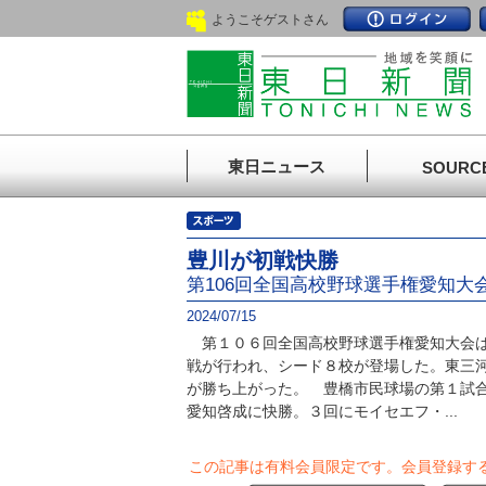
ようこそゲストさん
東日ニュース
SOURC
豊川が初戦快勝
第106回全国高校野球選手権愛知
2024/07/15
第１０６回全国高校野球選手権愛知大会は
戦が行われ、シード８校が登場した。東三
が勝ち上がった。 豊橋市民球場の第１試
愛知啓成に快勝。３回にモイセエフ・...
この記事は有料会員限定です。
会員登録す