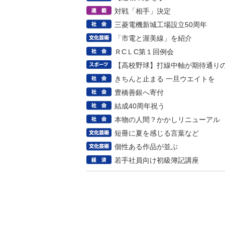
対戦「相手」決定
三菱電機新城工場設立50周年
「市電と渥美線」を紹介
ＲCＬC第１回例会
【高校野球】打線中軸が期待通り
きちんと止まる 一旦ウエイトを
豊橋善銀へ寄付
結成40周年祝う
本物の人間？かかしリニューアル
短冊に夏を感じる言葉など
個性ある作品が並ぶ
若手社員向け初級簿記講座