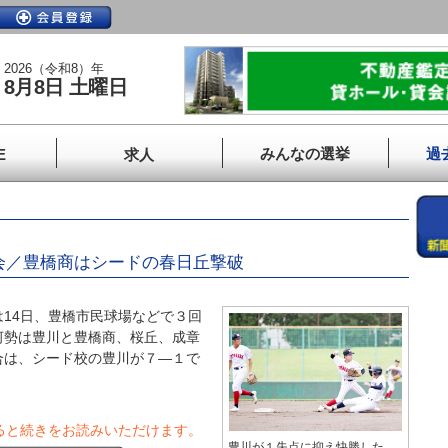
2026（令和8）年
8月8日 土曜日
みんなの選挙
過
E
求人
大会／豊橋商はシードの春日丘撃破
14日、豊橋市民球場などで３回
河勢は豊川と豊橋商、桜丘、成章
合は、シード校の豊川が７―１で
ると続きをお読みいただけます。
豊川が１失点に抑え快勝した