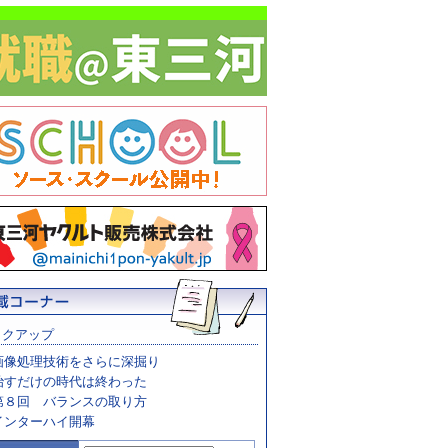
ックアップ
画像処理技術をさらに深掘り
治すだけの時代は終わった
第８回 バランスの取り方
インターハイ開幕