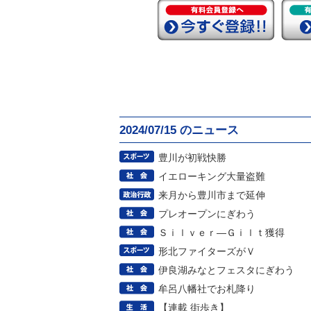
2024/07/15 のニュース
豊川が初戦快勝
イエローキング大量盗難
来月から豊川市まで延伸
プレオープンにぎわう
Ｓｉｌｖｅｒ―Ｇｉｌｔ獲得
形北ファイターズがＶ
伊良湖みなとフェスタにぎわう
牟呂八幡社でお札降り
【連載 街歩き】