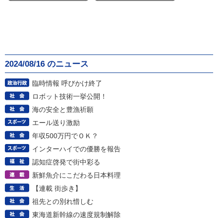
2024/08/16 のニュース
臨時情報 呼びかけ終了
ロボット技術一挙公開！
海の安全と豊漁祈願
エール送り激励
年収500万円でＯＫ？
インターハイでの優勝を報告
認知症啓発で街中彩る
新鮮魚介にこだわる日本料理
【連載 街歩き】
祖先との別れ惜しむ
東海道新幹線の速度規制解除