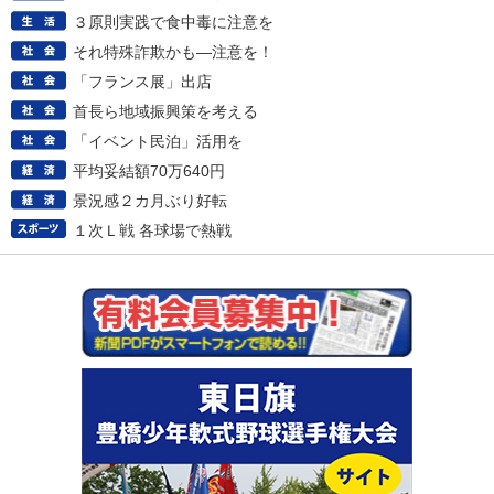
３原則実践で食中毒に注意を
それ特殊詐欺かも―注意を！
「フランス展」出店
首長ら地域振興策を考える
「イベント民泊」活用を
平均妥結額70万640円
景況感２カ月ぶり好転
１次Ｌ戦 各球場で熱戦