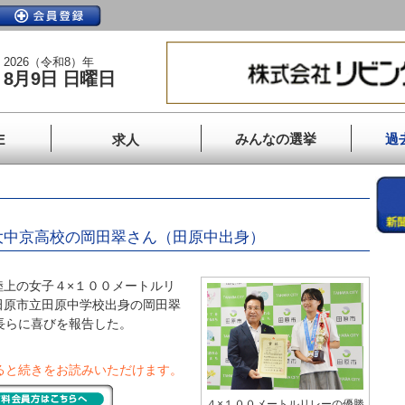
2026（令和8）年
8月9日 日曜日
みんなの選挙
過
E
求人
京大中京高校の岡田翠さん（田原中出身）
上の女子４×１００メートルリ
田原市立田原中学校出身の岡田翠
長らに喜びを報告した。
ると続きをお読みいただけます。
４×１００メートルリレーの優勝