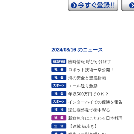
2024/08/16 のニュース
臨時情報 呼びかけ終了
ロボット技術一挙公開！
海の安全と豊漁祈願
エール送り激励
年収500万円でＯＫ？
インターハイでの優勝を報告
認知症啓発で街中彩る
新鮮魚介にこだわる日本料理
【連載 街歩き】