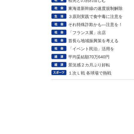
祖先との別れ惜しむ
東海道新幹線の速度規制解除
３原則実践で食中毒に注意を
それ特殊詐欺かも―注意を！
「フランス展」出店
首長ら地域振興策を考える
「イベント民泊」活用を
平均妥結額70万640円
景況感２カ月ぶり好転
１次Ｌ戦 各球場で熱戦