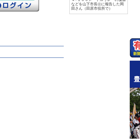
などを山下市長㊧に報告した岡
田さん（田原市役所で）