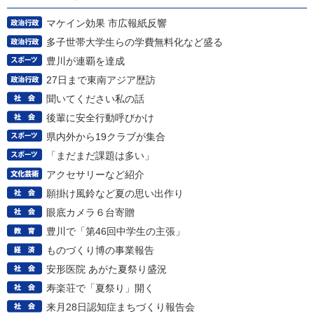
マケイン効果 市広報紙反響
多子世帯大学生らの学費無料化など盛る
豊川が連覇を達成
27日まで東南アジア歴訪
聞いてください私の話
後輩に安全行動呼びかけ
県内外から19クラブが集合
「まだまだ課題は多い」
アクセサリーなど紹介
願掛け風鈴など夏の思い出作り
眼底カメラ６台寄贈
豊川で「第46回中学生の主張」
ものづくり博の事業報告
安形医院 あがた夏祭り盛況
寿楽荘で「夏祭り」開く
来月28日認知症まちづくり報告会