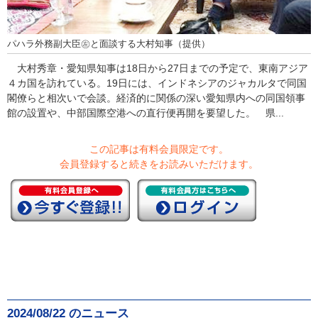
パハラ外務副大臣㊧と面談する大村知事（提供）
大村秀章・愛知県知事は18日から27日までの予定で、東南アジア
４カ国を訪れている。19日には、インドネシアのジャカルタで同国
閣僚らと相次いで会談。経済的に関係の深い愛知県内への同国領事
館の設置や、中部国際空港への直行便再開を要望した。 県...
この記事は有料会員限定です。
会員登録すると続きをお読みいただけます。
2024/08/22 のニュース