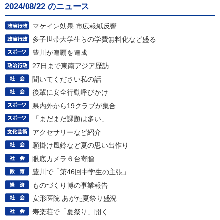
2024/08/22 のニュース
マケイン効果 市広報紙反響
多子世帯大学生らの学費無料化など盛る
豊川が連覇を達成
27日まで東南アジア歴訪
聞いてください私の話
後輩に安全行動呼びかけ
県内外から19クラブが集合
「まだまだ課題は多い」
アクセサリーなど紹介
願掛け風鈴など夏の思い出作り
眼底カメラ６台寄贈
豊川で「第46回中学生の主張」
ものづくり博の事業報告
安形医院 あがた夏祭り盛況
寿楽荘で「夏祭り」開く