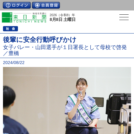
2026（令和8）年
8月8日 土曜日
後輩に安全行動呼びかけ
女子バレー・山田選手が１日署長として母校で啓発
／豊橋
2024/08/22