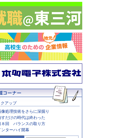
ックアップ
画像処理技術をさらに深掘り
治すだけの時代は終わった
第８回 バランスの取り方
インターハイ開幕