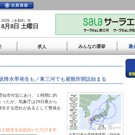
2026（令和8）年
8月8日 土曜日
みんなの選挙
過
E
求人
状降水帯発生も／東三河でも避難所開設始まる
雲仙市付近にあり、１時間に約
まったが、気象庁は29日夜から
発生する恐れがあるとして警戒を
ると続きをお読みいただけます。
台風10号の予想進路図（29日午