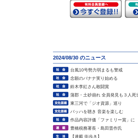
2024/08/30 のニュース
台風10号勢力弱まるも警戒
念願のバナナ実り始める
鈴木李紅さん敢闘賞
蒲郡・土砂崩れ 全員発見も３人死
東三河で「ジオ資源」巡り
バッハを聴き 音楽を楽しむ
作品内容評価「ファミリー賞」に
豊橋税務署長・島田晋作氏
【連載 街歩き】