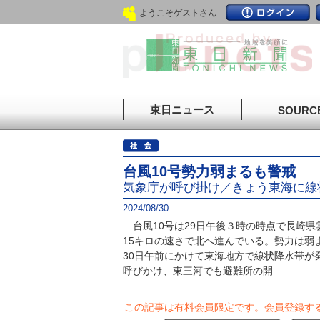
ようこそゲストさん
東日ニュース
SOURC
台風10号勢力弱まるも警戒
気象庁が呼び掛け／きょう東海に線
2024/08/30
台風10号は29日午後３時の時点で長崎県
15キロの速さで北へ進んでいる。勢力は弱
30日午前にかけて東海地方で線状降水帯が
呼びかけ、東三河でも避難所の開...
この記事は有料会員限定です。
会員登録す