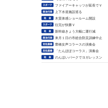
ファイアーキャッツが延長でＶ
上下水道施設巡る
木質体感ショールーム開設
往完が快勝Ｖ
新幹線きょう大幅に運行減
来月１日の市総合防災訓練中止
豊橋女声コラースの演奏会
「たんぽぽコーラス」演奏会
のんほいパークでヨガレッスン