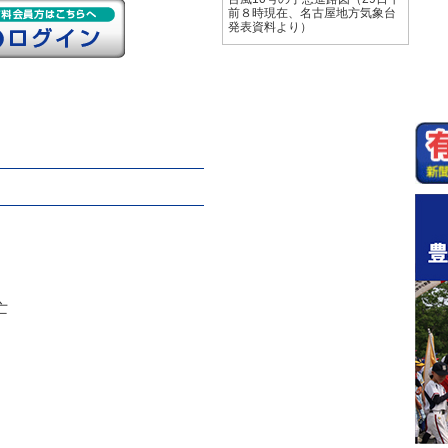
前８時現在、名古屋地方気象台
発表資料より）
亡