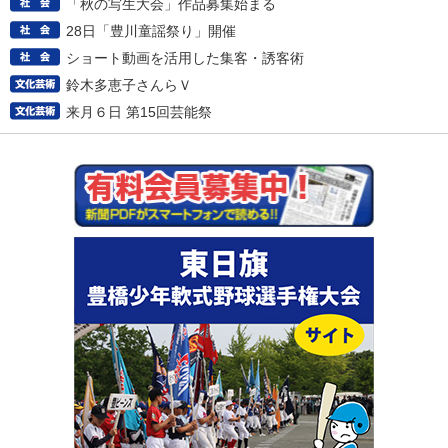
「秋の写生大会」作品募集始まる
28日「豊川童謡祭り」開催
ショート動画を活用した集客・誘客術
鈴木多恵子さんらＶ
来月６日 第15回芸能祭