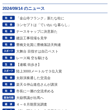
2024/09/14 のニュース
「金山寺フランク」新たな柱に
コンセプトは「ていねいな暮らし」
ナースキャップに決意新た
建設工事現場を見学
豊橋文化賞に豊橋落語天狗連
大舞台 目指すは自己ベスト
レース鳩 空を駆ける
【連載 街歩き】
陸上3000メートルで３位入賞
太鼓演奏通した交流会
楽天Ｇ仲山進也さんが講演
市長に一層の交流求める
大嶽県議が出馬へ
４～６月期景況調査