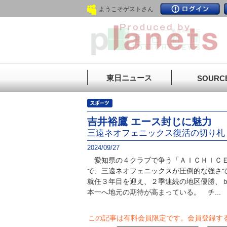
ようこそゲストさん
東日ニュース
SOURC
吉井裕鷹 エース封じに魅力
三遠ネオフェニックス復活の切り札
2024/09/27
愛知県の４クラブで争う「ＡＩＣＨＩＣＥ
で、三遠ネオフェニックスが圧倒的な強さ
就任３年目を迎え、２季連続の地区優勝、ｂ
本一へ地元の期待が高まっている。 チ...
この記事は有料会員限定です。
会員登録す