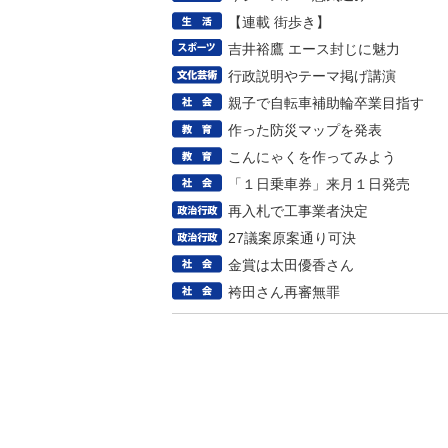
【連載 街歩き】
吉井裕鷹 エース封じに魅力
行政説明やテーマ掲げ講演
親子で自転車補助輪卒業目指す
作った防災マップを発表
こんにゃくを作ってみよう
「１日乗車券」来月１日発売
再入札で工事業者決定
27議案原案通り可決
金賞は太田優香さん
袴田さん再審無罪