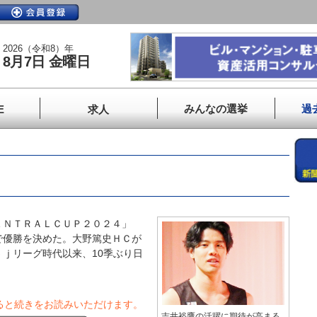
2026（令和8）年
8月7日 金曜日
みんなの選挙
過
E
求人
ＮＴＲＡＬＣＵＰ２０２４」
で優勝を決めた。大野篤史ＨＣが
ｊリーグ時代以来、10季ぶり日
ると続きをお読みいただけます。
吉井裕鷹の活躍に期待が高まる