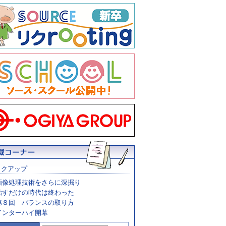
ックアップ
画像処理技術をさらに深掘り
治すだけの時代は終わった
第８回 バランスの取り方
インターハイ開幕