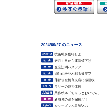
2024/09/27 のニュース
技術職を獲得せよ
来月１日から運賃値下げ
企業訪問バスツアー
御油の松並木彩る彼岸花
蒲郡信金橋良支店に感謝状
ラリーの魅力体感
共作絵本「ちゃっとおいでん」
新城城の跡を探検だ！
今シーズンへ意気込み