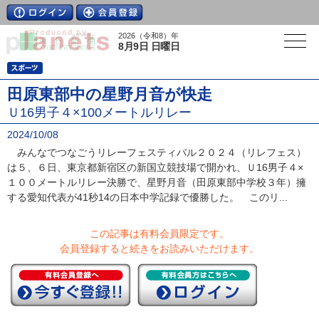
2026（令和8）年
8月9日 日曜日
田原東部中の星野月音が快走
Ｕ16男子４×100メートルリレー
2024/10/08
みんなでつなごうリレーフェスティバル２０２４（リレフェス）
は５、６日、東京都新宿区の新国立競技場で開かれ、Ｕ16男子４×
１００メートルリレー決勝で、星野月音（田原東部中学校３年）擁
する愛知代表が41秒14の日本中学記録で優勝した。 このリ...
この記事は有料会員限定です。
会員登録すると続きをお読みいただけます。