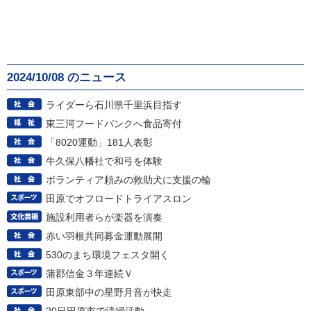
2024/10/08 のニュース
ライダーら石川県千里浜目指す
東三河フードバンクへ食品寄付
「8020運動」181人表彰
牛久保八幡社で和弓を体験
ボランティア頼みの救助犬に支援の輪
田原でオフロードトライアスロン
施設利用者らが楽器を演奏
赤い羽根共同募金運動展開
530のまち環境フェスタ開く
蒲郡信金３年連続Ｖ
田原東部中の星野月音が快走