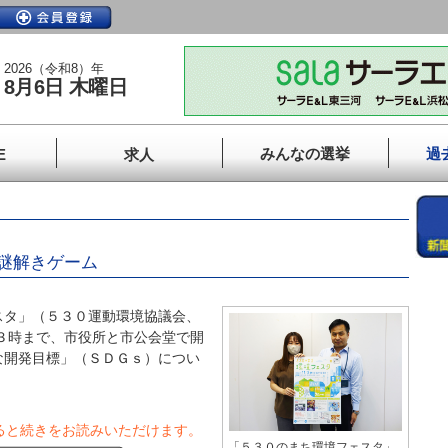
2026（令和8）年
8月6日 木曜日
みんなの選挙
過
E
求人
謎解きゲーム
タ」（５３０運動環境協議会、
後３時まで、市役所と市公会堂で開
な開発目標」（ＳＤＧｓ）につい
ると続きをお読みいただけます。
「５３０のまち環境フェスタ」