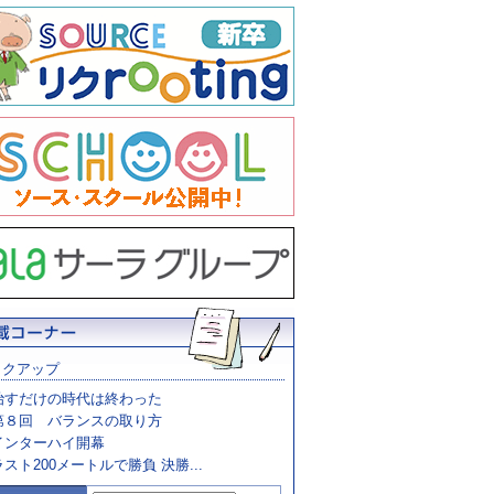
ックアップ
治すだけの時代は終わった
第８回 バランスの取り方
インターハイ開幕
ラスト200メートルで勝負 決勝...