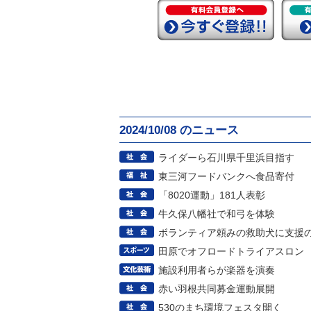
2024/10/08 のニュース
ライダーら石川県千里浜目指す
東三河フードバンクへ食品寄付
「8020運動」181人表彰
牛久保八幡社で和弓を体験
ボランティア頼みの救助犬に支援
田原でオフロードトライアスロン
施設利用者らが楽器を演奏
赤い羽根共同募金運動展開
530のまち環境フェスタ開く