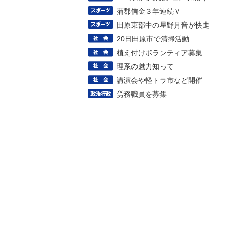
蒲郡信金３年連続Ｖ
田原東部中の星野月音が快走
20日田原市で清掃活動
植え付けボランティア募集
理系の魅力知って
講演会や軽トラ市など開催
労務職員を募集