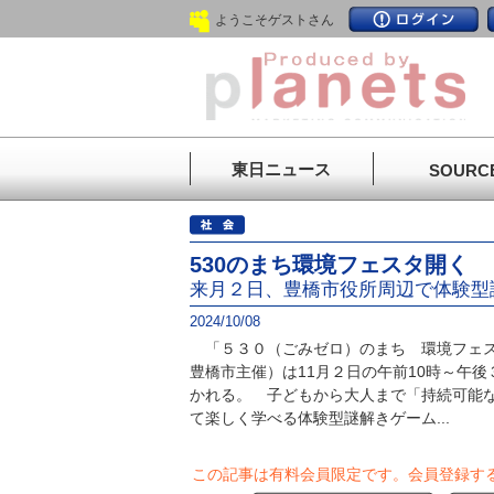
ようこそゲストさん
東日ニュース
SOURC
530のまち環境フェスタ開く
来月２日、豊橋市役所周辺で体験型
2024/10/08
「５３０（ごみゼロ）のまち 環境フェス
豊橋市主催）は11月２日の午前10時～午
かれる。 子どもから大人まで「持続可能
て楽しく学べる体験型謎解きゲーム...
この記事は有料会員限定です。
会員登録す