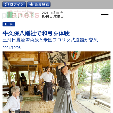
2026（令和8）年
8月6日 木曜日
牛久保八幡社で和弓を体験
三河日置流雪荷派と米国フロリダ武道館が交流
2024/10/08