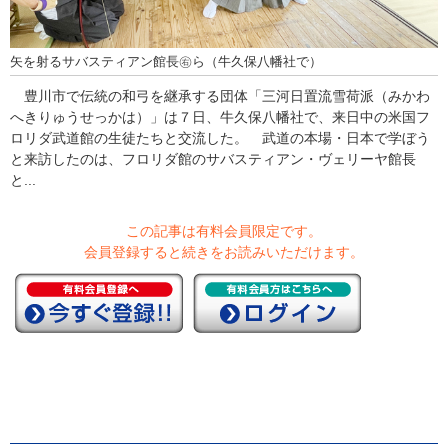
矢を射るサバスティアン館長㊨ら（牛久保八幡社で）
豊川市で伝統の和弓を継承する団体「三河日置流雪荷派（みかわ
へきりゅうせっかは）」は７日、牛久保八幡社で、来日中の米国フ
ロリダ武道館の生徒たちと交流した。 武道の本場・日本で学ぼう
と来訪したのは、フロリダ館のサバスティアン・ヴェリーヤ館長
と...
この記事は有料会員限定です。
会員登録すると続きをお読みいただけます。