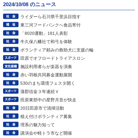
2024/10/08 のニュース
ライダーら石川県千里浜目指す
東三河フードバンクへ食品寄付
「8020運動」181人表彰
牛久保八幡社で和弓を体験
ボランティア頼みの救助犬に支援の輪
田原でオフロードトライアスロン
施設利用者らが楽器を演奏
赤い羽根共同募金運動展開
530のまち環境フェスタ開く
蒲郡信金３年連続Ｖ
田原東部中の星野月音が快走
20日田原市で清掃活動
植え付けボランティア募集
理系の魅力知って
講演会や軽トラ市など開催