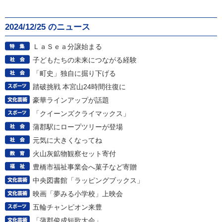
2024/12/25 のニュース
ＬａＳｅａ分譲始まる
子どもたちの未来につながる経験
「町史」独自に掘り下げる
踏破挑戦 本宮山24時間往復に
豪華ラインアップが話題
「クイーンズクライマックス」
蒲郡駅にロープツリーが登場
元気に大きくなってね
火山灰鉱物観察セット寄付
豊橋市福祉事業会へ菓子など寄贈
中央図書館「ラッピングブックス」
映画「夢みる小学校」上映会
五輪チャンピオン来豊
「蒲郡俊成短歌大会」