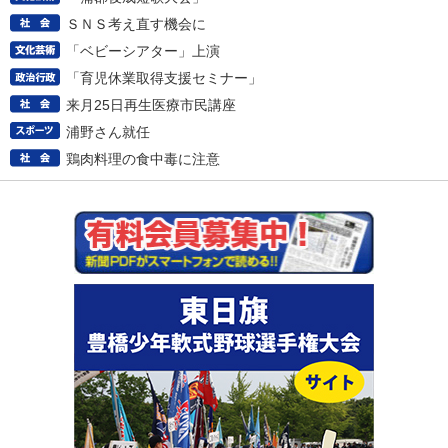
ＳＮＳ考え直す機会に
「ベビーシアター」上演
「育児休業取得支援セミナー」
来月25日再生医療市民講座
浦野さん就任
鶏肉料理の食中毒に注意