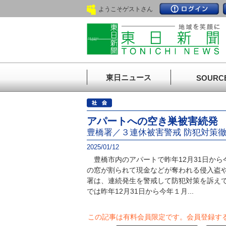
ようこそゲストさん
東日ニュース
SOURC
アパートへの空き巣被害続発
豊橋署／３連休被害警戒 防犯対策
2025/01/12
豊橋市内のアパートで昨年12月31日から
の窓が割られて現金などが奪われる侵入盗
署は、連続発生を警戒して防犯対策を訴え
では昨年12月31日から今年１月...
この記事は有料会員限定です。
会員登録す