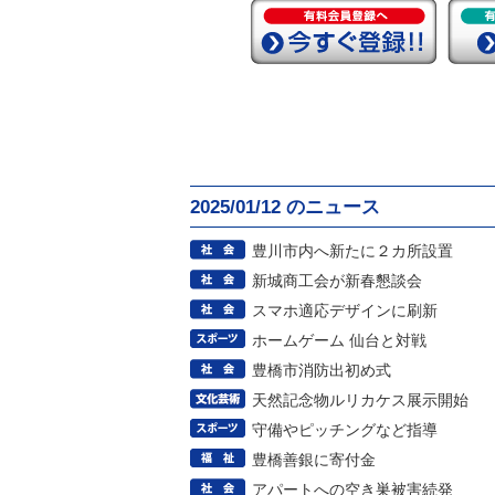
2025/01/12 のニュース
豊川市内へ新たに２カ所設置
新城商工会が新春懇談会
スマホ適応デザインに刷新
ホームゲーム 仙台と対戦
豊橋市消防出初め式
天然記念物ルリカケス展示開始
守備やピッチングなど指導
豊橋善銀に寄付金
アパートへの空き巣被害続発