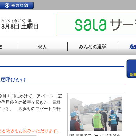
2026（令和8）年
8月8日 土曜日
みんなの選挙
過
E
求人
徹底呼びかけ
今月１日にかけて、アパート一室
や住居侵入の被害が起きた。豊橋
ている。 西浜町のアパート２軒
ると続きをお読みいただけます。
防犯診断でアパートへの対策を