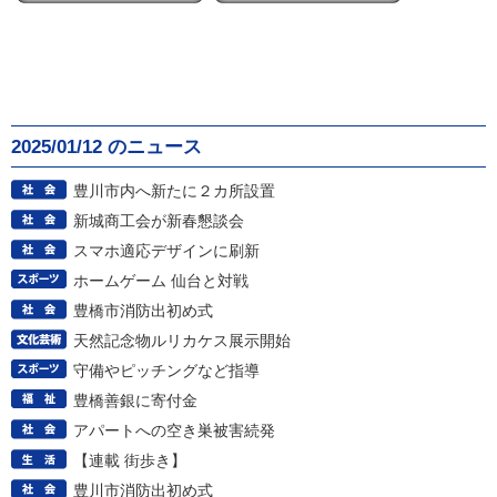
2025/01/12 のニュース
豊川市内へ新たに２カ所設置
新城商工会が新春懇談会
スマホ適応デザインに刷新
ホームゲーム 仙台と対戦
豊橋市消防出初め式
天然記念物ルリカケス展示開始
守備やピッチングなど指導
豊橋善銀に寄付金
アパートへの空き巣被害続発
【連載 街歩き】
豊川市消防出初め式