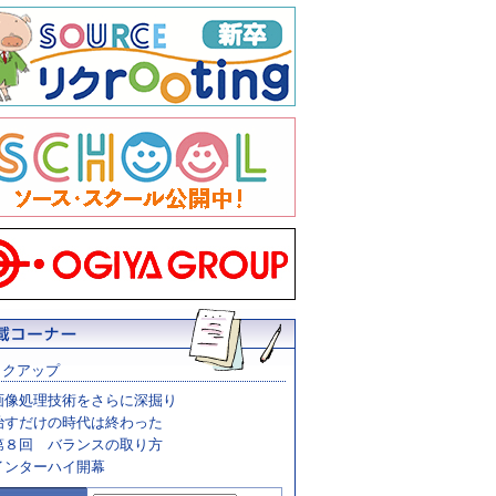
ックアップ
画像処理技術をさらに深掘り
治すだけの時代は終わった
第８回 バランスの取り方
インターハイ開幕