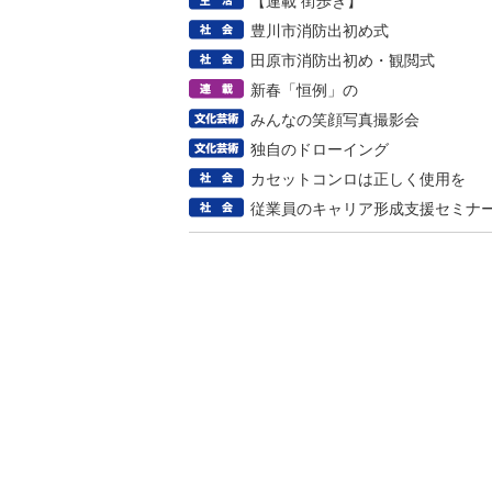
【連載 街歩き】
豊川市消防出初め式
田原市消防出初め・観閲式
新春「恒例」の
みんなの笑顔写真撮影会
独自のドローイング
カセットコンロは正しく使用を
従業員のキャリア形成支援セミナ