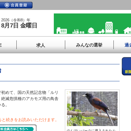
2026（令和8）年
8月7日 金曜日
みんなの選挙
過
E
求人
始
初めて、国の天然記念物「ルリ
、絶滅危惧種のアカモズ用の鳥舎
いる。
ると続きをお読みいただけます。
のんほいパークに導入されたル