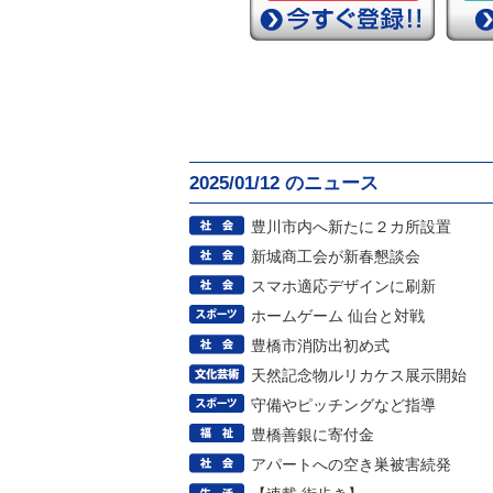
2025/01/12 のニュース
豊川市内へ新たに２カ所設置
新城商工会が新春懇談会
スマホ適応デザインに刷新
ホームゲーム 仙台と対戦
豊橋市消防出初め式
天然記念物ルリカケス展示開始
守備やピッチングなど指導
豊橋善銀に寄付金
アパートへの空き巣被害続発