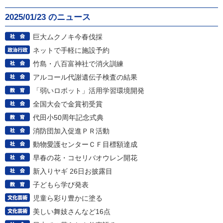
2025/01/23 のニュース
巨大ムクノキ今春伐採
ネットで手軽に施設予約
竹島・八百富神社で消火訓練
アルコール代謝遺伝子検査の結果
「弱いロボット」活用学習環境開発
全国大会で金賞初受賞
代田小50周年記念式典
消防団加入促進ＰＲ活動
動物愛護センターＣＦ目標額達成
早春の花・コセリバオウレン開花
新入りヤギ 26日お披露目
子どもら学び発表
児童ら彩り豊かに塗る
美しい舞妓さんなど16点