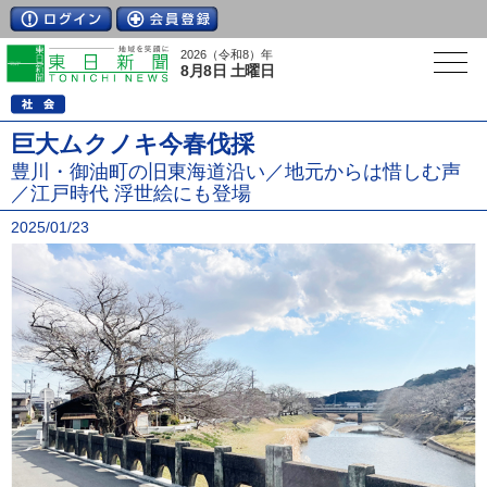
2026（令和8）年
8月8日 土曜日
巨大ムクノキ今春伐採
豊川・御油町の旧東海道沿い／地元からは惜しむ声
／江戸時代 浮世絵にも登場
2025/01/23