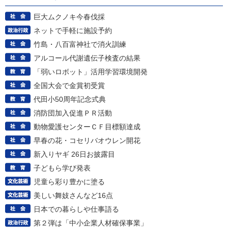
巨大ムクノキ今春伐採
ネットで手軽に施設予約
竹島・八百富神社で消火訓練
アルコール代謝遺伝子検査の結果
「弱いロボット」活用学習環境開発
全国大会で金賞初受賞
代田小50周年記念式典
消防団加入促進ＰＲ活動
動物愛護センターＣＦ目標額達成
早春の花・コセリバオウレン開花
新入りヤギ 26日お披露目
子どもら学び発表
児童ら彩り豊かに塗る
美しい舞妓さんなど16点
日本での暮らしや仕事語る
第２弾は「中小企業人材確保事業」