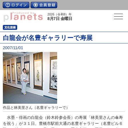
2026（令和8）年
8月7日 金曜日
白龍会が名豊ギャラリーで寿展
2007/11/01
作品と林美里さん（名豊ギャラリーで）
水墨・俳画の白龍会（鈴木鈴参会長）の寿展「林美里さんの傘寿
を祝う」が３１日、豊橋市駅前大通の名豊ギャラリー（名豊ビル６