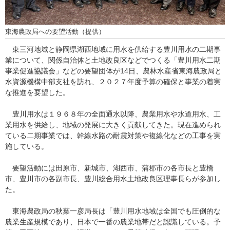
東海農政局への要望活動（提供）
東三河地域と静岡県湖西地域に用水を供給する豊川用水の二期事
業について、関係自治体と土地改良区などでつくる「豊川用水二期
事業促進協議会」などの要望団体が14日、農林水産省東海農政局と
水資源機構中部支社を訪れ、２０２７年度予算の確保と事業の着実
な推進を要望した。
豊川用水は１９６８年の全面通水以降、農業用水や水道用水、工
業用水を供給し、地域の発展に大きく貢献してきた。現在進められ
ている二期事業では、幹線水路の耐震対策や複線化などの工事を実
施している。
要望活動には田原市、新城市、湖西市、蒲郡市の各市長と豊橋
市、豊川市の各副市長、豊川総合用水土地改良区理事長らが参加し
た。
東海農政局の秋葉一彦局長は「豊川用水地域は全国でも圧倒的な
農業生産規模であり、日本で一番の農業地帯だと認識している。予