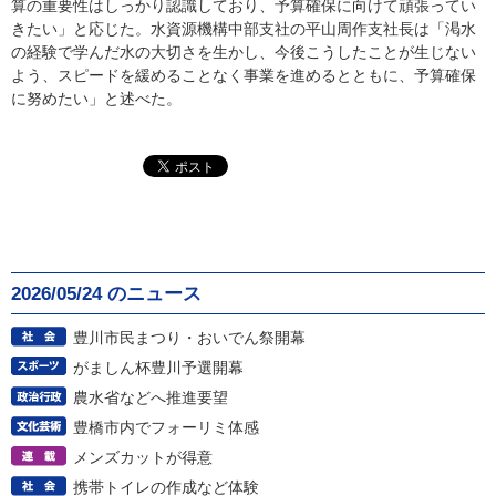
算の重要性はしっかり認識しており、予算確保に向けて頑張ってい
きたい」と応じた。水資源機構中部支社の平山周作支社長は「渇水
の経験で学んだ水の大切さを生かし、今後こうしたことが生じない
よう、スピードを緩めることなく事業を進めるとともに、予算確保
に努めたい」と述べた。
2026/05/24 のニュース
豊川市民まつり・おいでん祭開幕
がましん杯豊川予選開幕
農水省などへ推進要望
豊橋市内でフォーリミ体感
メンズカットが得意
携帯トイレの作成など体験