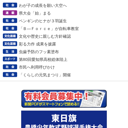
わが子の成長を願い大空へ
県大会「始」まる
ペンギンのヒナが３羽誕生
「Ｂ―Ｆｏｒｃｅ」が自転車教室
文化や歴史に親しむ方針確認
彩る力作 成果を披露
虫歯予防のフッ素塗布
第80回愛知県高校総体陸上
市民へ利用呼びかけ
「くらしの元気まつり」開催