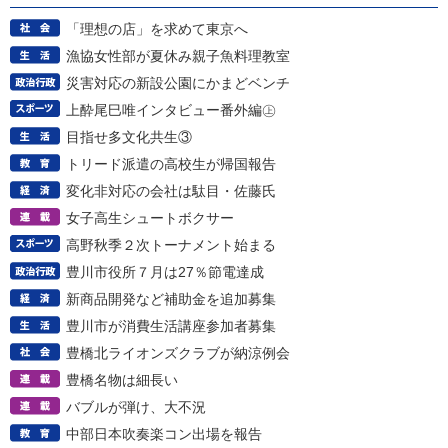
「理想の店」を求めて東京へ
漁協女性部が夏休み親子魚料理教室
災害対応の新設公園にかまどベンチ
上酔尾巳唯インタビュー番外編㊤
目指せ多文化共生③
トリード派遣の高校生が帰国報告
変化非対応の会社は駄目・佐藤氏
女子高生シュートボクサー
高野秋季２次トーナメント始まる
豊川市役所７月は27％節電達成
新商品開発など補助金を追加募集
豊川市が消費生活講座参加者募集
豊橋北ライオンズクラブが納涼例会
豊橋名物は細長い
バブルが弾け、大不況
中部日本吹奏楽コン出場を報告