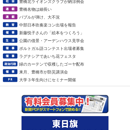
豊橋北ライオンズクラブが納涼例会
豊橋名物は細長い
バブルが弾け、大不況
中部日本吹奏楽コン出場を報告
新藤悦子さんの「絵本をつくろう」
公園の借景・アーデンハウス見学会
ポルトガル語コンテスト出場者募集
ラグナシアであいち花フェスタ
緑のカーテンで収穫したゴーヤ配布
来月、豊橋市が防災講演会
大学３年生向けにセミナー開催