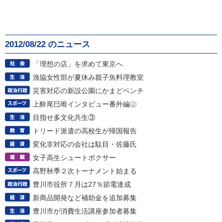
2012/08/22 のニュース
「理想の店」を求めて東京へ
漁協女性部が夏休み親子魚料理教室
災害対応の新設公園にかまどベンチ
上酔尾巳唯インタビュー番外編㊤
目指せ多文化共生③
トリード派遣の高校生が帰国報告
変化非対応の会社は駄目・佐藤氏
女子高生シュートボクサー
高野秋季２次トーナメント始まる
豊川市役所７月は27％節電達成
新商品開発など補助金を追加募集
豊川市が消費生活講座参加者募集