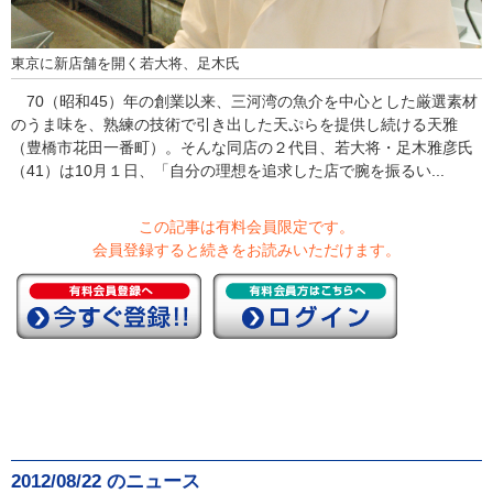
東京に新店舗を開く若大将、足木氏
70（昭和45）年の創業以来、三河湾の魚介を中心とした厳選素材
のうま味を、熟練の技術で引き出した天ぷらを提供し続ける天雅
（豊橋市花田一番町）。そんな同店の２代目、若大将・足木雅彦氏
（41）は10月１日、「自分の理想を追求した店で腕を振るい...
この記事は有料会員限定です。
会員登録すると続きをお読みいただけます。
2012/08/22 のニュース