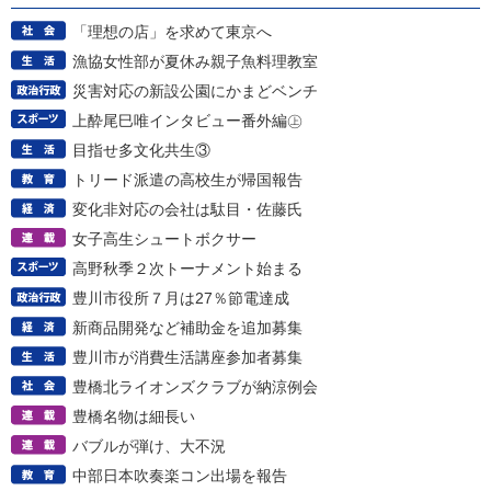
「理想の店」を求めて東京へ
漁協女性部が夏休み親子魚料理教室
災害対応の新設公園にかまどベンチ
上酔尾巳唯インタビュー番外編㊤
目指せ多文化共生③
トリード派遣の高校生が帰国報告
変化非対応の会社は駄目・佐藤氏
女子高生シュートボクサー
高野秋季２次トーナメント始まる
豊川市役所７月は27％節電達成
新商品開発など補助金を追加募集
豊川市が消費生活講座参加者募集
豊橋北ライオンズクラブが納涼例会
豊橋名物は細長い
バブルが弾け、大不況
中部日本吹奏楽コン出場を報告