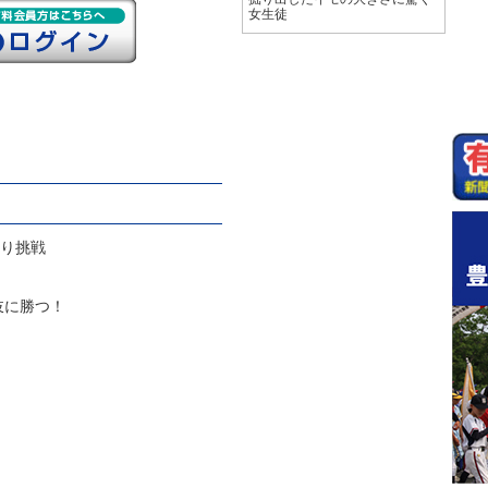
女生徒
掘り挑戦
岐に勝つ！