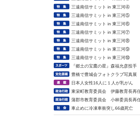
三遠南信サミット in 東三河④
三遠南信サミット in 東三河⑤
三遠南信サミット in 東三河⑥
三遠南信サミット in 東三河⑦
三遠南信サミット in 東三河⑧
三遠南信サミット in 東三河⑨
三遠南信サミット in 東三河⑩
『郷土の宝鷹の星』森福允彦投手
豊橋で豊城会フォトクラブ写真展
日本人女性16人に１人が乳がん
東栄町教育委員会 伊藤教育長再
蒲郡市教育委員会 小林委員長再
車止めに冷凍車衝突し66歳死亡