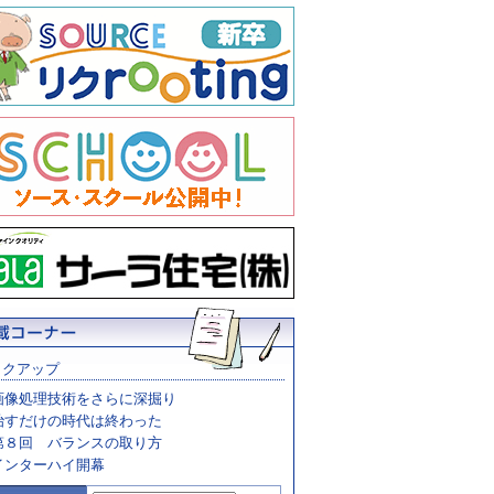
ックアップ
画像処理技術をさらに深掘り
治すだけの時代は終わった
第８回 バランスの取り方
インターハイ開幕