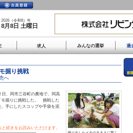
2026（令和8）年
8月8日 土曜日
みんなの選挙
過
E
求人
イモ掘り挑戦
売へ
２日、同市三谷町の農地で、同高
イモ掘りに挑戦した。 挑戦した
徒。手にしたスコップや手袋を泥
ると続きをお読みいただけます。
掘り出したイモの大きさに驚く