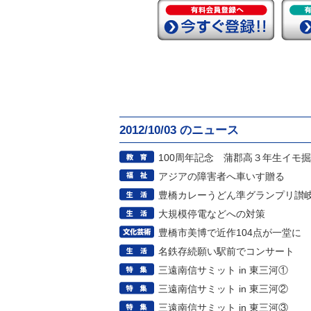
2012/10/03 のニュース
100周年記念 蒲郡高３年生イモ
アジアの障害者へ車いす贈る
豊橋カレーうどん準グランプリ讃
大規模停電などへの対策
豊橋市美博で近作104点が一堂に
名鉄存続願い駅前でコンサート
三遠南信サミット in 東三河①
三遠南信サミット in 東三河②
三遠南信サミット in 東三河③