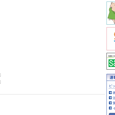
任
任
ピ