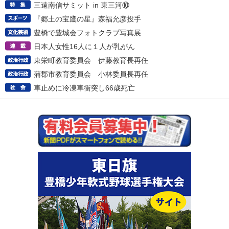
三遠南信サミット in 東三河⑩
『郷土の宝鷹の星』森福允彦投手
豊橋で豊城会フォトクラブ写真展
日本人女性16人に１人が乳がん
東栄町教育委員会 伊藤教育長再任
蒲郡市教育委員会 小林委員長再任
車止めに冷凍車衝突し66歳死亡