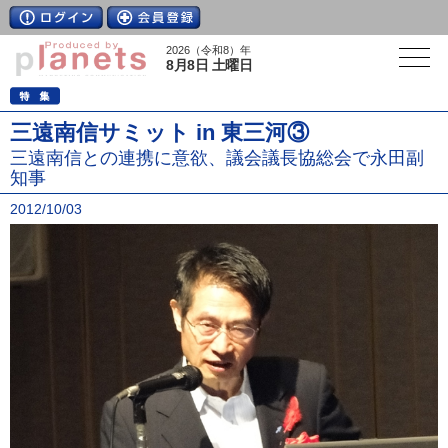
2026（令和8）年
8月8日 土曜日
三遠南信サミット in 東三河③
三遠南信との連携に意欲、議会議長協総会で永田副
知事
2012/10/03