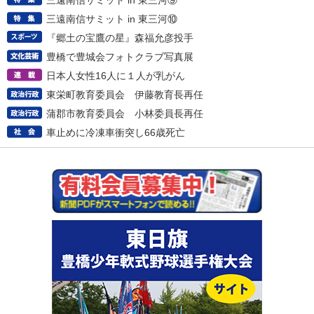
三遠南信サミット in 東三河⑨
三遠南信サミット in 東三河⑩
『郷土の宝鷹の星』森福允彦投手
豊橋で豊城会フォトクラブ写真展
日本人女性16人に１人が乳がん
東栄町教育委員会 伊藤教育長再任
蒲郡市教育委員会 小林委員長再任
車止めに冷凍車衝突し66歳死亡